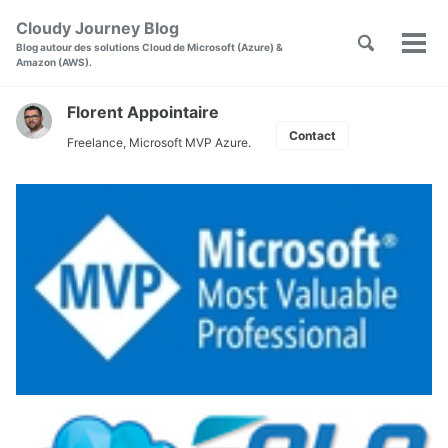
Skip
Skip
Skip
Cloudy Journey Blog
to
to
to
Toggle
Skip
Blog autour des solutions Cloud de Microsoft (Azure) &
Men
primary
content
footer
search
Amazon (AWS).
links
navigation
Florent Appointaire
Contact
Freelance, Microsoft MVP Azure.