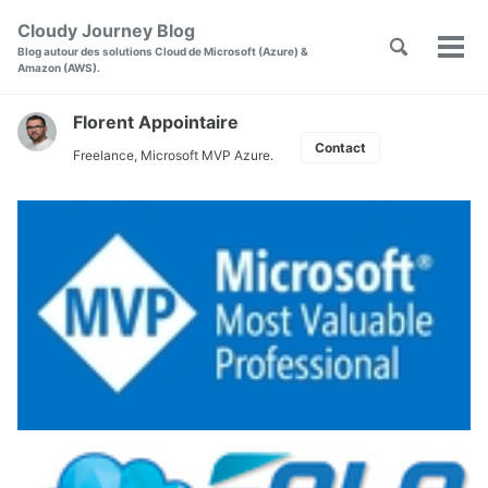
Skip
Skip
Skip
Cloudy Journey Blog
to
to
to
Toggle
Skip
Blog autour des solutions Cloud de Microsoft (Azure) &
Men
primary
content
footer
search
Amazon (AWS).
links
navigation
Florent Appointaire
Contact
Freelance, Microsoft MVP Azure.